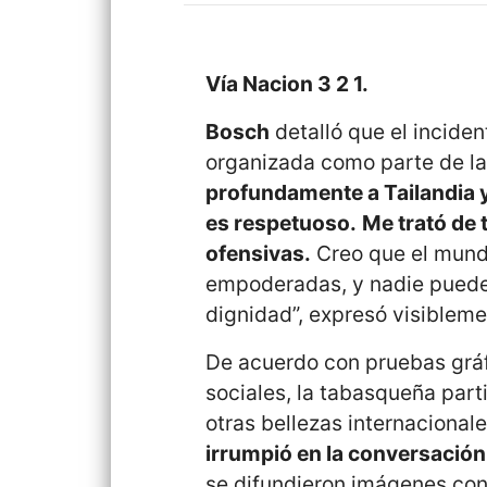
Vía Nacion 3 2 1.
Bosch
detalló que el incide
organizada como parte de la
profundamente a Tailandia y 
es respetuoso.
Me trató de
ofensivas.
Creo que el mund
empoderadas, y nadie puede 
dignidad”, expresó visiblem
De acuerdo con pruebas gráf
sociales, la tabasqueña part
otras bellezas internacionale
irrumpió en la conversació
se difundieron imágenes con 