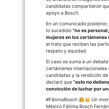
candidatas compartieron qu
apoyo a Bosch.
En un comunicado posterior,
lo sucedido
“no es personal,
mujeres en los certámenes d
el trato que reciben las par
respeto y equidad.
El caso se suma a un debate
certámenes internacionales d
candidatas y la rendición de
declaró que
“esto no detiene
convicción de luchar por una
#FátimaBosch
🫅👑 Un momen
México Fátima Bosch Fernánd