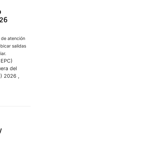
o
026
 de atención
bicar salidas
iar.
(CEPC)
era del
) 2026 ,
y