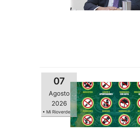
07
Agosto
2026
• Mi Rioverde