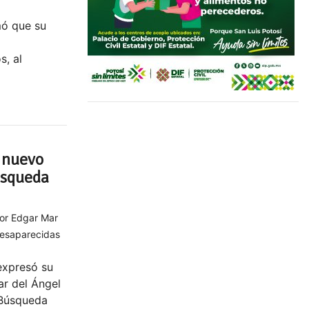
mó que su
s, al
a nuevo
Búsqueda
tor Edgar Mar
 desaparecidas
expresó su
r del Ángel
 Búsqueda