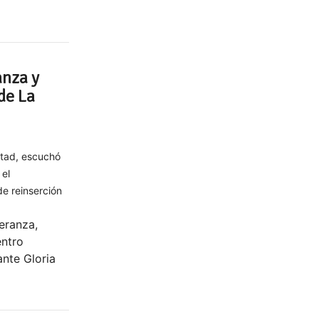
anza y
de La
rtad, escuchó
 el
e reinserción
eranza,
entro
ante Gloria