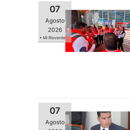
07
Agosto
2026
• Mi Rioverde
07
Agosto