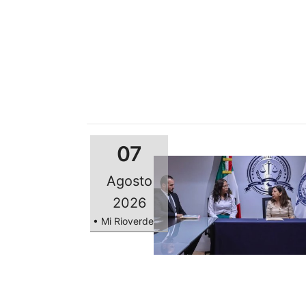
07
Agosto
2026
• Mi Rioverde