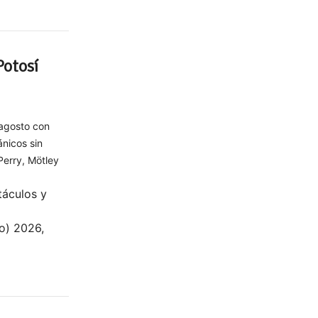
Potosí
 agosto con
nicos sin
Perry, Mötley
táculos y
po) 2026,