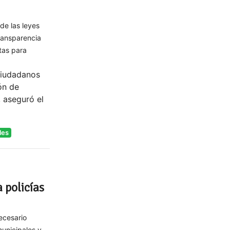
de las leyes
transparencia
tas para
ciudadanos
ión de
, aseguró el
les
 policías
ecesario
municipales y