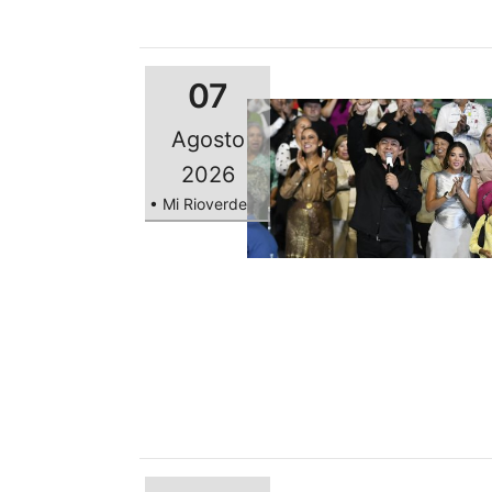
07
Agosto
2026
• Mi Rioverde