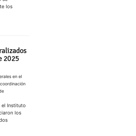
te los
ralizados
te 2025
erales en el
 coordinación
de
el Instituto
ciaron los
ados