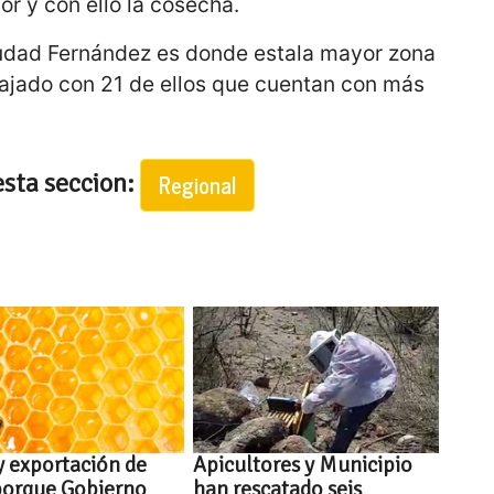
r y con ello la cosecha.
Ciudad Fernández es donde estala mayor zona
abajado con 21 de ellos que cuentan con más
esta seccion:
Regional
 exportación de
Apicultores y Municipio
porque Gobierno
han rescatado seis