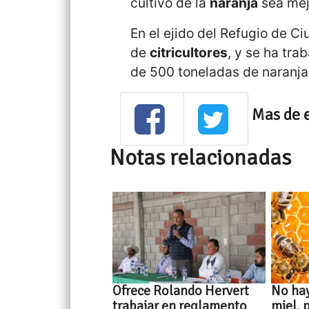
cultivo de la
naranja
sea mejo
En el ejido del Refugio de 
de
citricultores
, y se ha tr
de 500 toneladas de naranja
Mas de 
Notas relacionadas
Ofrece Rolando Hervert
No hay
trabajar en reglamento
miel, 