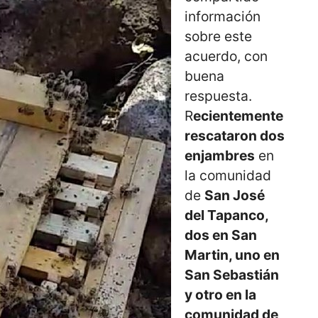
información
sobre este
acuerdo, con
buena
respuesta.
R
ecientemente
rescataron dos
enjambres
en
la comunidad
de
San José
del Tapanco,
dos en San
Martin, uno en
San Sebastián
y otro en la
comunidad de