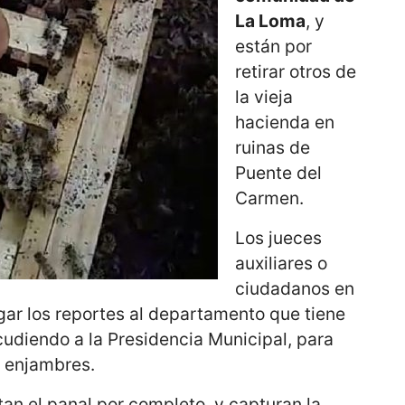
La Loma
, y
están por
retirar otros de
la vieja
hacienda en
ruinas de
Puente del
Carmen.
Los jueces
auxiliares o
ciudadanos en
gar los reportes al departamento que tiene
cudiendo a la Presidencia Municipal, para
s enjambres.
tan el panal por completo, y capturan la