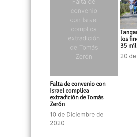
Falta de
convenio
con Israel
complica
Tanga
extradición
los fi
35 mil
de Tomás
20 de
Zerón
Falta de convenio con
Israel complica
extradición de Tomás
Zerón
10 de Diciembre de
2020