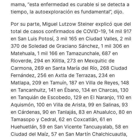
mama, “esta enfermedad es curable si se detecta a
tiempo, la autoexploración es fundamental”, dijo.
Por su parte, Miguel Lutzow Steiner explicó que del
total de casos confirmados de COVID-19, 14 mil 917
en San Luis Potosí, 3 mil 165 en Ciudad Valles, 2 mil
370 de Soledad de Graciano Sánchez, 1 mil 306 en
Matehuala, 1 mil 166 en Tamazunchale, 687 en
Rioverde, 294 en Xilitla, 273 en Mexquitic de
Carmona, 269 en Santa María del Río, 268 Ciudad
Fernández, 256 en Axtla de Terrazas, 234 en
Matlapa, 209 en Tamuín, 187 en Villa de Reyes, 148
en Tancanhuitz, 141 en Ébano, 134 en Charcas, 130
en Tanquián de Escobedo, 129 en El Naranjo, 110 en
Aquismón, 100 en Villa de Arista, 99 en Salinas, 93
en Cárdenas, 90 en Tanlajás, 83 en Ahualulco, 80 en
Tamasopo y Cedral, 62 en Coxcatlán, 61 en
Huehuetlán, 59 en San Vicente Tancuayalab, 58 en
Ciudad del Maíz, 57 en San Martín Chalchicuautla,