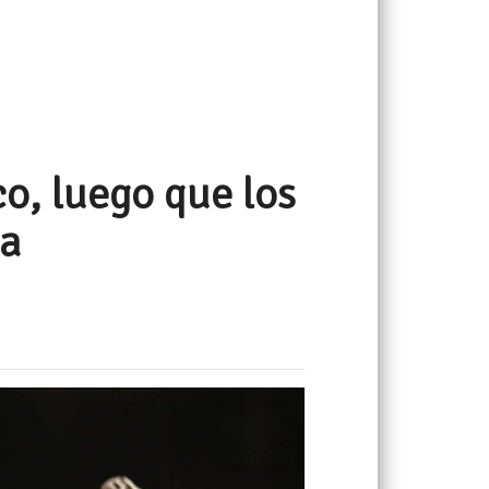
o, luego que los
za