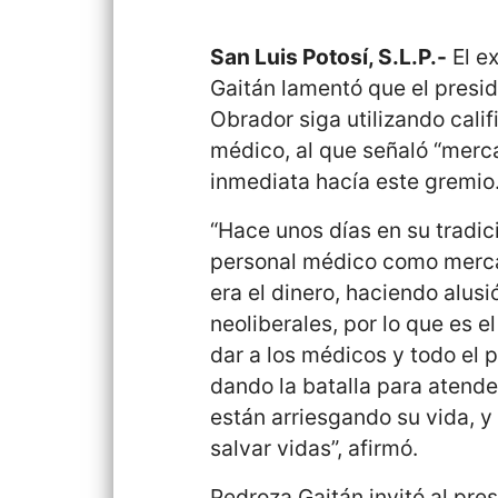
San Luis Potosí, S.L.P.-
El e
Gaitán lamentó que el presi
Obrador siga utilizando calif
médico, al que señaló “merca
inmediata hacía este gremio
“Hace unos días en su tradic
personal médico como mercan
era el dinero, haciendo alusi
neoliberales, por lo que es e
dar a los médicos y todo el 
dando la batalla para atende
están arriesgando su vida, 
salvar vidas”, afirmó.
Pedroza Gaitán invitó al pre