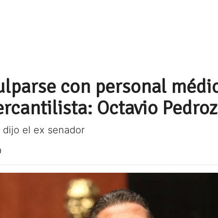
lparse con personal médic
rcantilista: Octavio Pedro
, dijo el ex senador
0