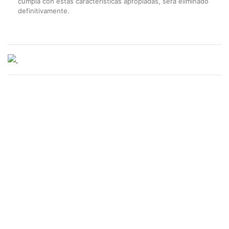
cumpla con estas características apropiadas, será eliminado
definitivamente.