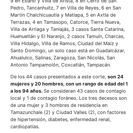
9 en Ébano y Villa de Arista, 8 en Cerro de San
Pedro, Tancanhuitz, 7 en Villa de Reyes, 6 en San
Martín Chalchicuautla y Matlapa, 5 en Axtla de
Terrazas, 4 en Tamasopo, Catorce, Tierra Nueva,
Villa de Arriaga y Tanlajás, 3 casos Santa Catarina,
Huehuetlán y El Naranjo, 2 casos Tamuín, Charcas,
Villa Hidalgo, Villa de Ramos, Ciudad del Maíz y
Santo Domingo, un solo caso está en Guadalcázar,
Ahualulco, Salinas, Zaragoza, San Nicolás, San
Antonio Tampamolón, Coxcatlán, Tampacán.
De los 44 casos presentados a este corte,
son 24
mujeres y 20 hombres, con un rango de edad del 1
a los 94 años.
Se consideran 43 casos de contagio
local y 1 de contagio foráneo. Los tres decesos son
de una mujer y 3 hombres de residencia en
Tamazunchale (2) y Ciudad Valles (2), con factores
de hipertensión, diabetes, enfermedad renal,
cardiopatías.