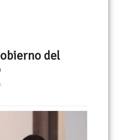
obierno del
o
s