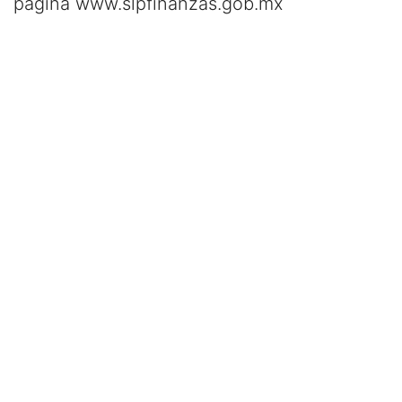
página www.slpfinanzas.gob.mx