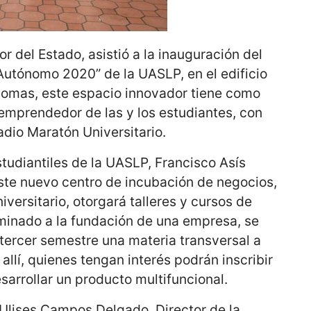
r del Estado, asistió a la inauguración del
utónomo 2020” de la UASLP, en el edificio
iomas, este espacio innovador tiene como
u emprendedor de las y los estudiantes, con
adio Maratón Universitario.
studiantiles de la UASLP, Francisco Asís
ste nuevo centro de incubación de negocios,
niversitario, otorgará talleres y cursos de
minado a la fundación de una empresa, se
l tercer semestre una materia transversal a
 allí, quienes tengan interés podrán inscribir
sarrollar un producto multifuncional.
 Ulises Campos Delgado, Director de la