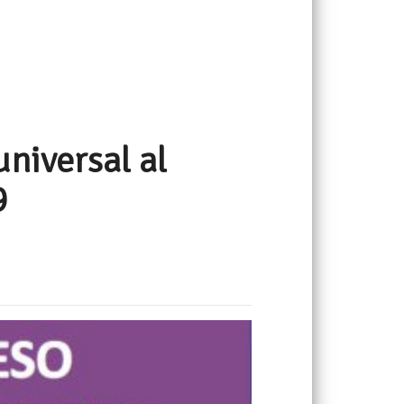
niversal al
9