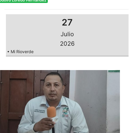
odolfo Loredo Hernández
27
Julio
2026
• Mi Rioverde