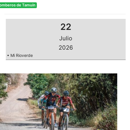
omberos de Tamuín
22
Julio
2026
• Mi Rioverde