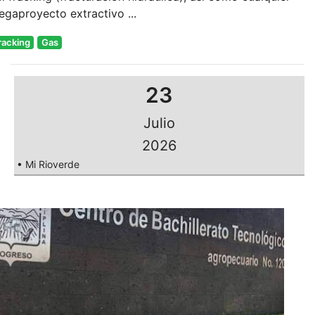
gaproyecto extractivo ...
racking
Gas
23
Julio
2026
• Mi Rioverde