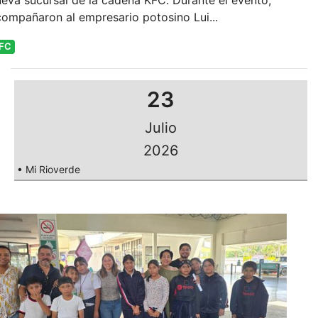
eva sucursal de la cadena KFC. Durante el evento,
ompañaron al empresario potosino Lui...
FC
23
Julio
2026
• Mi Rioverde