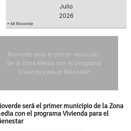
Julio
2026
• Mi Rioverde
Rioverde será el primer municipio
de la Zona Media con el programa
Vivienda para el Bienestar
ioverde será el primer municipio de la Zona
edia con el programa Vivienda para el
ienestar