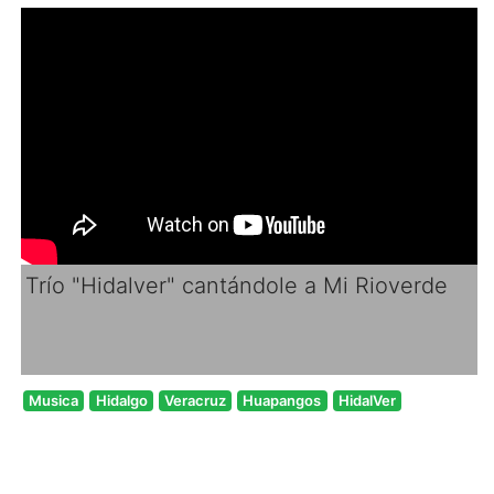
Trío "Hidalver" cantándole a Mi Rioverde
Musica
Hidalgo
Veracruz
Huapangos
HidalVer