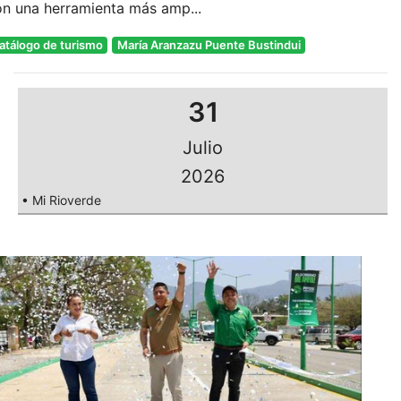
on una herramienta más amp...
atálogo de turismo
María Aranzazu Puente Bustindui
31
Julio
2026
• Mi Rioverde